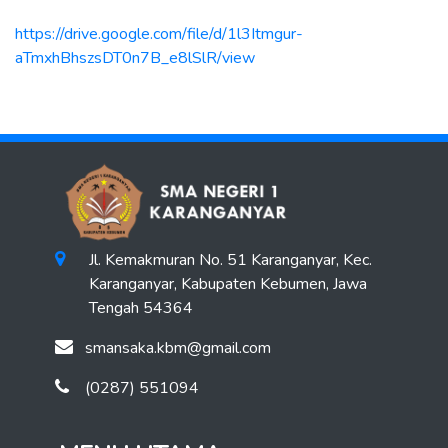
https://drive.google.com/file/d/1l3Itmgur-
aTmxhBhszsDT0n7B_e8lSlR/view
Jl. Kemakmuran No. 51 Karanganyar, Kec.
Karanganyar, Kabupaten Kebumen, Jawa
Tengah 54364
smansaka.kbm@gmail.com
(0287) 551094